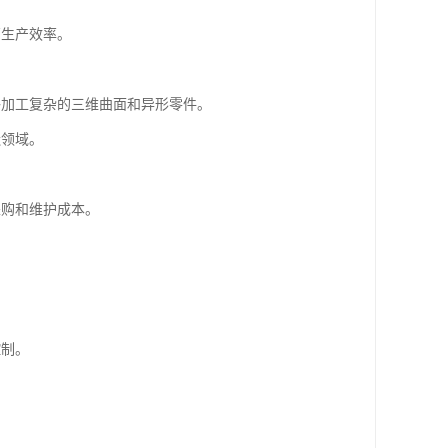
高生产效率。
能够加工复杂的三维曲面和异形零件。
造领域。
采购和维护成本。
。
控制。
。