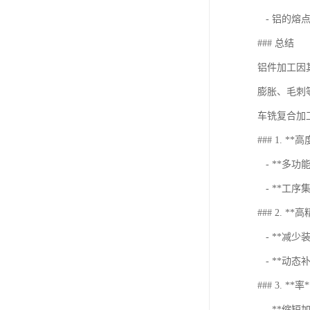
- 铝的熔
### 总结
铝件加工因
膨胀、毛刺
车铣复合加
### 1. **
- **多
- **工
### 2. **
- **减
- **动
### 3. **率*
- **缩