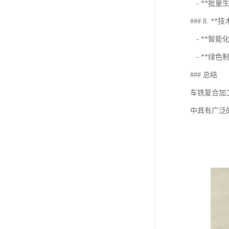
- **批
### 8. **技
- **智能
- **绿
### 总结
车铣复合加
中具有广泛