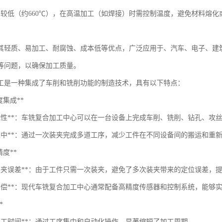
点较低（约660℃），在高温加工（如焊接）时需控制温度，避免材料熔化
其轻质、易加工、耐腐蚀、成本低等优点，广泛应用于、汽车、电子、建
等问题，以确保加工质量。
工是一种集成了车削和铣削功能的制造技术，具有以下特点：
高度集成**
功能性**：车铣复合加工中心可以在一台设备上完成车削、铣削、钻孔、攻
序集中**：通过一次装夹完成多道工序，减少工件在不同设备间的搬运和重
高精度**
少装夹误差**：由于工件只需一次装夹，避免了多次装夹带来的定位误差，
态补偿**：现代车铣复合加工中心通常配备高精度传感器和控制系统，能够
*
短加工时间**：通过工序集中和自动化操作，显著缩短了加工周期。