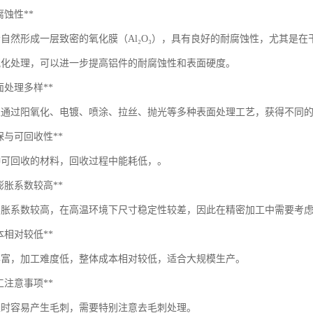
耐腐蚀性**
会自然形成一层致密的氧化膜（Al₂O₃），具有良好的耐腐蚀性，尤其是
氧化处理，可以进一步提高铝件的耐腐蚀性和表面硬度。
*表面处理多样**
以通过阳氧化、电镀、喷涂、拉丝、抛光等多种表面处理工艺，获得不同
*环保与可回收性**
种可回收的材料，回收过程中能耗低，。
*热膨胀系数较高**
膨胀系数较高，在高温环境下尺寸稳定性较差，因此在精密加工中需要考
*成本相对较低**
丰富，加工难度低，整体成本相对较低，适合大规模生产。
*加工注意事项**
工时容易产生毛刺，需要特别注意去毛刺处理。