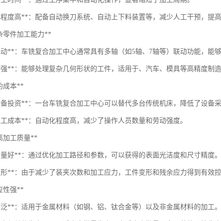
动化程度高**：配备自动换刀系统、自动上下料装置等，减少人工干预，提
*复杂零件加工能力**
轴联动**：车铣复合加工中心通常具有多轴（如5轴、7轴等）联动功能，
活性强**：能够处理复杂几何形状的工件，适用于、汽车、模具等高精度制
节约成本**
少设备投资**：一台车铣复合加工中心可以替代多台传统机床，降低了设备
低人工成本**：自动化程度高，减少了操作人员数量和劳动强度。
*提高加工质量**
面质量好**：通过优化加工路径和参数，可以获得的表面光洁度和尺寸精度
少变形**：由于减少了装夹次数和加工应力，工件变形和残余应力得到有效
适应性强**
料广泛**：适用于金属材料（如钢、铝、钛合金等）以及非金属材料的加工