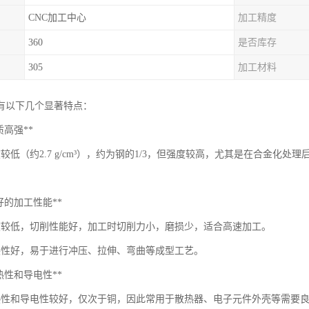
CNC加工中心
加工精度
360
是否库存
305
加工材料
有以下几个显著特点：
轻质高强**
较低（约2.7 g/cm³），约为钢的1/3，但强度较高，尤其是在合金化
*良好的加工性能**
度较低，切削性能好，加工时切削力小，磨损少，适合高速加工。
展性好，易于进行冲压、拉伸、弯曲等成型工艺。
*导热性和导电性**
热性和导电性较好，仅次于铜，因此常用于散热器、电子元件外壳等需要