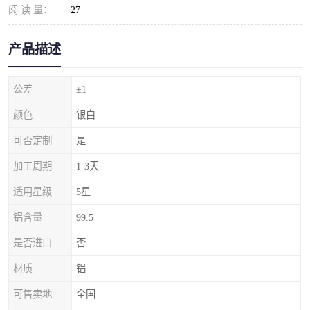
阅 读 量：
27
产品描述
公差
±1
颜色
银白
可否定制
是
加工周期
1-3天
适用星级
5星
铝含量
99.5
是否进口
否
材质
铝
可售卖地
全国