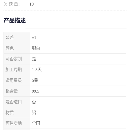
阅 读 量：
19
产品描述
公差
±1
颜色
银白
可否定制
是
加工周期
1-3天
适用星级
5星
铝含量
99.5
是否进口
否
材质
铝
可售卖地
全国