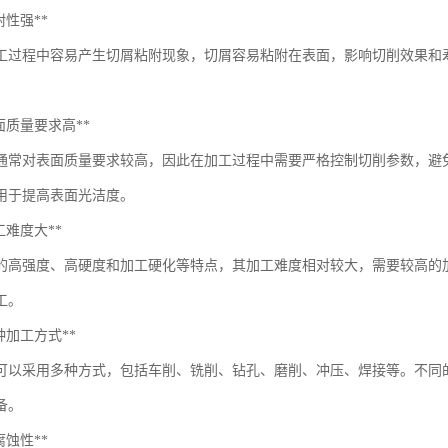
粘附性强**
工过程中容易产生切屑粘附现象，切屑容易粘附在表面，影响切削效果和
。
*表面质量要求高**
通常对表面质量要求较高，因此在加工过程中需要严格控制切削参数，避
用于提高表面光洁度。
*加工难度大**
的高强度、高硬度和加工硬化等特点，其加工难度相对较大，需要较高的
工。
*多种加工方式**
可以采用多种方式，包括车削、铣削、钻孔、磨削、冲压、焊接等。不同
备。
耐腐蚀性**