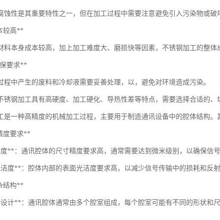
腐蚀性是其重要特性之一，但在加工过程中需要注意避免引入污染物或破
成本较高**
材料本身成本较高，加上加工难度大、磨损快等因素，不锈钢加工的整体
*环保要求**
过程中产生的废料和冷却液需要妥善处理，以，避免对环境造成污染。
不锈钢加工具有高硬度、加工硬化、导热性差等特点，需要选择合适的、
工是一种高精度的机械加工过程，主要用于制造通讯设备中的腔体结构。
*高精度要求**
寸精度**：通讯腔体的尺寸精度要求高，通常需要达到微米级别，以确保信
面光洁度**：腔体内部的表面光洁度要求高，以减少信号传输中的损耗和反
复杂结构**
腔体设计**：通讯腔体通常由多个腔室组成，每个腔室可能有不同的形状和