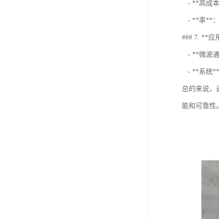
- **高
- **率
### 7. **
- **微
- **系
总的来说，
能和可靠性