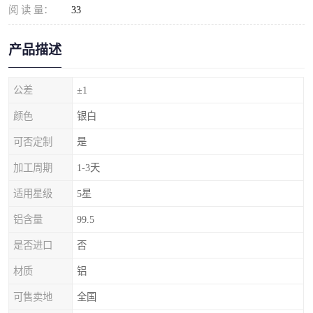
阅 读 量：
33
产品描述
公差
±1
颜色
银白
可否定制
是
加工周期
1-3天
适用星级
5星
铝含量
99.5
是否进口
否
材质
铝
可售卖地
全国