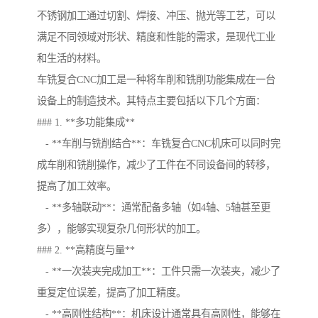
不锈钢加工通过切割、焊接、冲压、抛光等工艺，可以
满足不同领域对形状、精度和性能的需求，是现代工业
和生活的材料。
车铣复合CNC加工是一种将车削和铣削功能集成在一台
设备上的制造技术。其特点主要包括以下几个方面：
### 1. **多功能集成**
- **车削与铣削结合**：车铣复合CNC机床可以同时完
成车削和铣削操作，减少了工件在不同设备间的转移，
提高了加工效率。
- **多轴联动**：通常配备多轴（如4轴、5轴甚至更
多），能够实现复杂几何形状的加工。
### 2. **高精度与量**
- **一次装夹完成加工**：工件只需一次装夹，减少了
重复定位误差，提高了加工精度。
- **高刚性结构**：机床设计通常具有高刚性，能够在