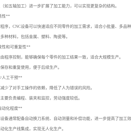
工（如五轴加工）进一步扩展了加工能力，可以实现更复杂的结构。
灵活性**
改程序，CNC设备可以快速适应不同零件的加工需求，适合小批量、多品
工多种材料，包括金属、塑料、陶瓷等。
*一致性和可重复性**
加工由程序控制，能够确保每个零件的加工结果一致，适合大规模生产。
以保存和重复使用，便于后续生产。
*减少人工干预**
加工减少了对手工操作的依赖，降低了人为错误的风险。
员主要负责编程、装夹和监控，劳动强度较低。
*高自动化程度**
NC设备通常配备自动换刀系统、自动测量和补偿功能，进一步提高了加工
自动化生产线集成，实现无人化生产。