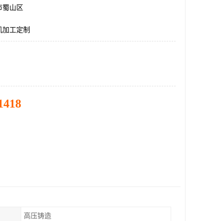
市蜀山区
机加工定制
1418
高压铸造