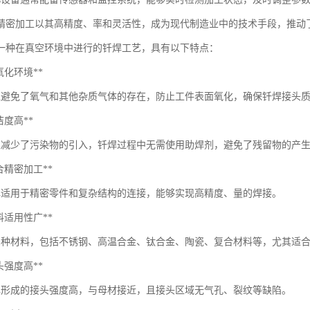
C精密加工以其高精度、率和灵活性，成为现代制造业中的技术手段，推动
一种在真空环境中进行的钎焊工艺，具有以下特点：
*无氧化环境**
境避免了氧气和其他杂质气体的存在，防止工件表面氧化，确保钎焊接头
清洁度高**
境减少了污染物的引入，钎焊过程中无需使用助焊剂，避免了残留物的产
*适合精密加工**
焊适用于精密零件和复杂结构的连接，能够实现高精度、量的焊接。
*材料适用性广**
多种材料，包括不锈钢、高温合金、钛合金、陶瓷、复合材料等，尤其适
*接头强度高**
焊形成的接头强度高，与母材接近，且接头区域无气孔、裂纹等缺陷。