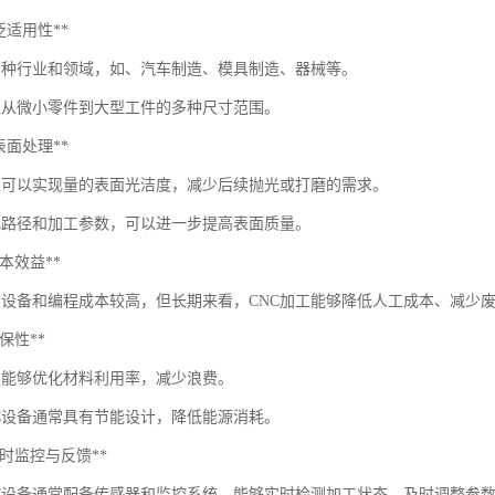
*广泛适用性**
多种行业和领域，如、汽车制造、模具制造、器械等。
工从微小零件到大型工件的多种尺寸范围。
*量表面处理**
加工可以实现量的表面光洁度，减少后续抛光或打磨的需求。
化路径和加工参数，可以进一步提高表面质量。
*成本效益**
期设备和编程成本较高，但长期来看，CNC加工能够降低人工成本、减少
*环保性**
加工能够优化材料利用率，减少浪费。
NC设备通常具有节能设计，降低能源消耗。
**实时监控与反馈**
NC设备通常配备传感器和监控系统，能够实时检测加工状态，及时调整参