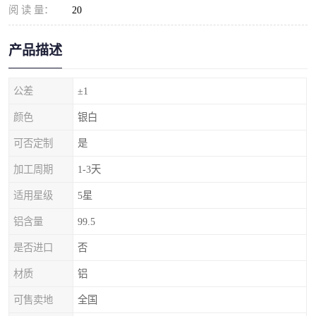
阅 读 量：
20
产品描述
公差
±1
颜色
银白
可否定制
是
加工周期
1-3天
适用星级
5星
铝含量
99.5
是否进口
否
材质
铝
可售卖地
全国