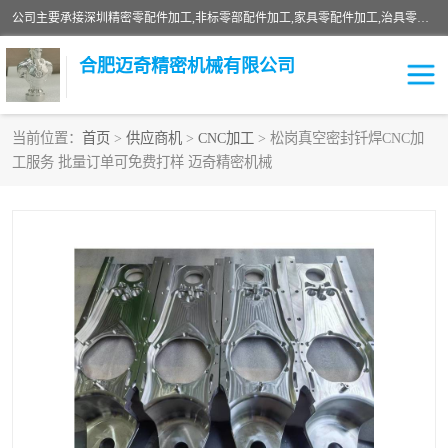
公司主要承接深圳精密零配件加工,非标零部配件加工,家具零配件加工,治具零配件加工,安徽精密零配件加工等各种各种精密机械加工，欢迎来来电咨询！
合肥迈奇精密机械有限公司
当前位置：
首页
>
供应商机
>
CNC加工
> 松岗真空密封钎焊CNC加
工服务 批量订单可免费打样 迈奇精密机械
铣床加工
精密零配件加工
机器人零件加工
绝缘材料加工
家具零配件加工
数控精密机加工
零部件机加工
机床零件加工
CNC加工
数控机床加工
不锈钢加工