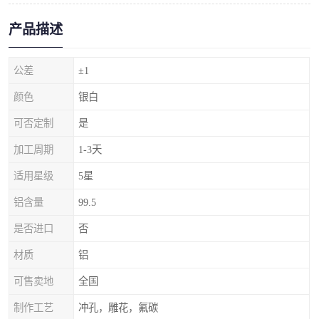
产品描述
公差
±1
颜色
银白
可否定制
是
加工周期
1-3天
适用星级
5星
铝含量
99.5
是否进口
否
材质
铝
可售卖地
全国
制作工艺
冲孔，雕花，氟碳