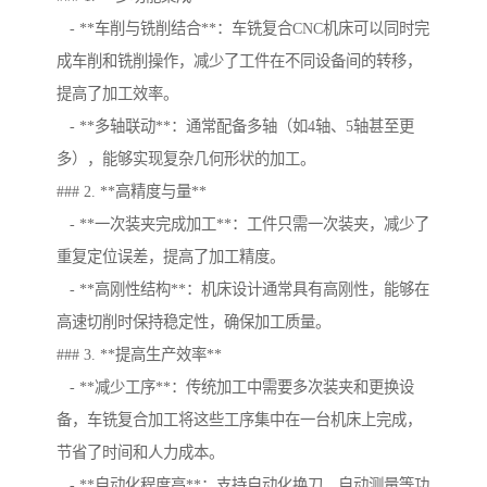
- **车削与铣削结合**：车铣复合CNC机床可以同时完
成车削和铣削操作，减少了工件在不同设备间的转移，
提高了加工效率。
- **多轴联动**：通常配备多轴（如4轴、5轴甚至更
多），能够实现复杂几何形状的加工。
### 2. **高精度与量**
- **一次装夹完成加工**：工件只需一次装夹，减少了
重复定位误差，提高了加工精度。
- **高刚性结构**：机床设计通常具有高刚性，能够在
高速切削时保持稳定性，确保加工质量。
### 3. **提高生产效率**
- **减少工序**：传统加工中需要多次装夹和更换设
备，车铣复合加工将这些工序集中在一台机床上完成，
节省了时间和人力成本。
- **自动化程度高**：支持自动化换刀、自动测量等功