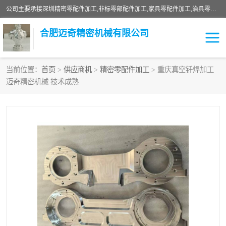
公司主要承接深圳精密零配件加工,非标零部配件加工,家具零配件加工,治具零配件加工,安徽精密零配件加工等各种各种精密机械加工，欢迎来来电咨询！
合肥迈奇精密机械有限公司
当前位置：
首页
>
供应商机
>
精密零配件加工
> 重庆真空钎焊加工
迈奇精密机械 技术成熟
铣床加工
精密零配件加工
机器人零件加工
绝缘材料加工
家具零配件加工
数控精密机加工
零部件机加工
机床零件加工
CNC加工
数控机床加工
不锈钢加工