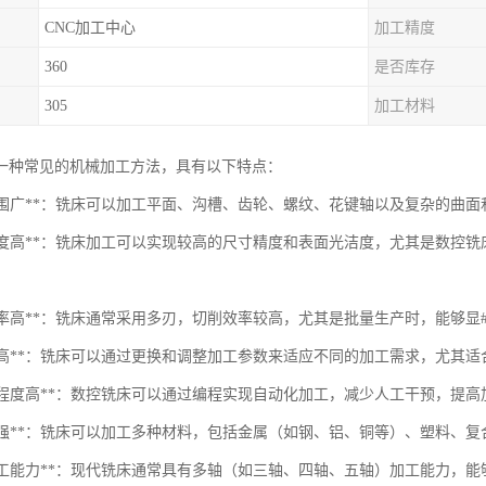
CNC加工中心
加工精度
360
是否库存
305
加工材料
一种常见的机械加工方法，具有以下特点：
加工范围广**：铣床可以加工平面、沟槽、齿轮、螺纹、花键轴以及复杂的曲
加工精度高**：铣床加工可以实现较高的尺寸精度和表面光洁度，尤其是数控
产效率高**：铣床通常采用多刃，切削效率较高，尤其是批量生产时，能够显
灵活性高**：铣床可以通过更换和调整加工参数来适应不同的加工需求，尤其
自动化程度高**：数控铣床可以通过编程实现自动化加工，减少人工干预，提
适应性强**：铣床可以加工多种材料，包括金属（如钢、铝、铜等）、塑料、
多轴加工能力**：现代铣床通常具有多轴（如三轴、四轴、五轴）加工能力，