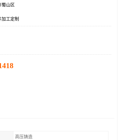
市蜀山区
件加工定制
1418
高压铸造