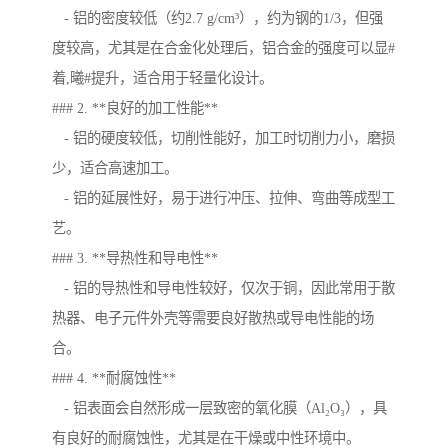
- 铝的密度较低（约2.7 g/cm³），约为钢的1/3，但强
度较高，尤其是在合金化处理后，铝合金的强度可以显#
着,曦#提升，适合用于轻量化设计。
### 2. **良好的加工性能**
- 铝的硬度较低，切削性能好，加工时切削力小，磨损
少，适合高速加工。
- 铝的延展性好，易于进行冲压、拉伸、弯曲等成型工
艺。
### 3. **导热性和导电性**
- 铝的导热性和导电性较好，仅次于铜，因此常用于散
热器、电子元件外壳等需要良好散热或导电性能的场
合。
### 4. **耐腐蚀性**
- 铝表面会自然形成一层致密的氧化膜（Al₂O₃），具
有良好的耐腐蚀性，尤其是在干燥或中性环境中。