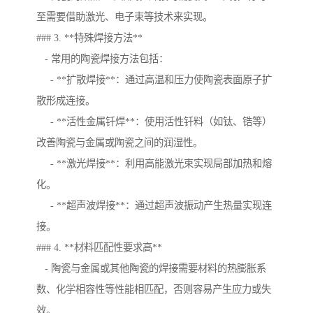
至需要借助激光、电子束等技术来实现。
### 3. **特殊焊接方法**
- 常用的陶瓷焊接方法包括：
- **扩散焊接**：通过高温和压力使陶瓷表面原子扩
散形成连接。
- **活性金属钎焊**：使用活性钎料（如钛、锆等）
改善陶瓷与金属或陶瓷之间的润湿性。
- **激光焊接**：利用高能激光束实现局部加热和熔
化。
- **超声波焊接**：通过超声波振动产生热量实现连
接。
### 4. **材料匹配性要求高**
- 陶瓷与金属或其他陶瓷的焊接需要材料的热膨胀系
数、化学相容性等性能相匹配，否则容易产生应力或失
效。