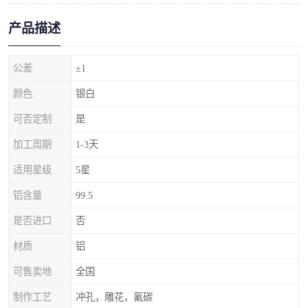
产品描述
公差
±1
颜色
银白
可否定制
是
加工周期
1-3天
适用星级
5星
铝含量
99.5
是否进口
否
材质
铝
可售卖地
全国
制作工艺
冲孔，雕花，氟碳