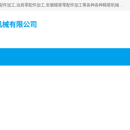
公司主要承接深圳精密零配件加工,非标零部配件加工,家具零配件加工,治具零配件加工,安徽精密零配件加工等各种各种精密机械加工，欢迎来来电咨询！
机械有限公司