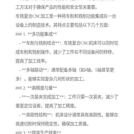
工方法对于确保产品的性能和安全至关重要。
车铣复合CNC加工是一种将车削和铣削功能集成在一台
设备上的制造技术。其特点主要包括以下几个方面：
### 1. **多功能集成**
- **车削与铣削结合**：车铣复合CNC机床可以同时完
成车削和铣削操作，减少了工件在不同设备间的转移，
提高了加工效率。
- **多轴联动**：通常配备多轴（如4轴、5轴甚至更
多），能够实现复杂几何形状的加工。
### 2. **高精度与量**
- **一次装夹完成加工**：工件只需一次装夹，减少了
重复定位误差，提高了加工精度。
- **高刚性结构**：机床设计通常具有高刚性，能够在
高速切削时保持稳定性，确保加工质量。
### 3. **提高生产效率**