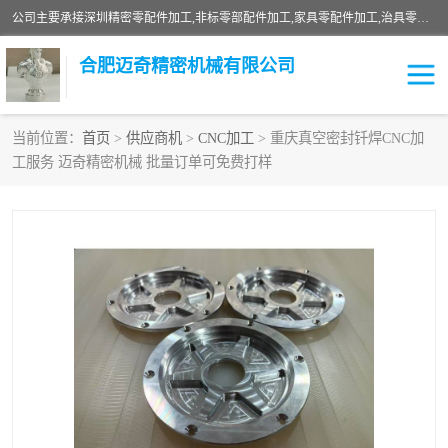
公司主要承接深圳精密零配件加工,非标零部配件加工,家具零配件加工,治具零配件加工,安徽精密零配件加工等各种各种精密机械加工，欢迎来来电咨询！
合肥迈奇精密机械有限公司
当前位置：
首页
>
供应商机
>
CNC加工
> 重庆真空密封钎焊CNC加
工服务 迈奇精密机械 批量订单可免费打样
铣床加工
精密零配件加工
机器人零件加工
绝缘材料加工
家具零配件加工
数控精密机加工
零部件机加工
机床零件加工
CNC加工
数控机床加工
不锈钢加工