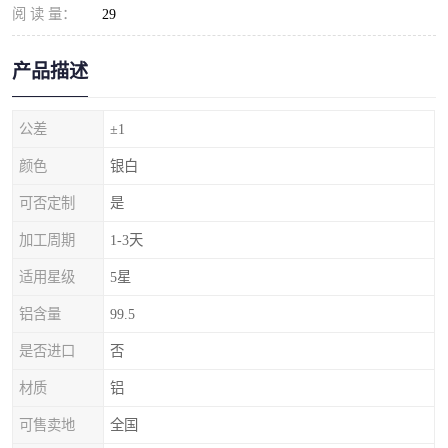
阅 读 量：
29
产品描述
公差
±1
颜色
银白
可否定制
是
加工周期
1-3天
适用星级
5星
铝含量
99.5
是否进口
否
材质
铝
可售卖地
全国