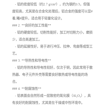
- 铝的密度较低（约2.7 g/cm³），约为钢的1/3，但强
度较高，尤其是在合金化处理后，铝合金的强度可以显#
着,曦#提升，适合用于轻量化设计。
### 2. **良好的加工性能**
- 铝的硬度较低，切削性能好，加工时切削力小，磨损
少，适合高速加工。
- 铝的延展性好，易于进行冲压、拉伸、弯曲等成型工
艺。
### 3. **导热性和导电性**
- 铝的导热性和导电性较好，仅次于铜，因此常用于散
热器、电子元件外壳等需要良好散热或导电性能的场
合。
### 4. **耐腐蚀性**
- 铝表面会自然形成一层致密的氧化膜（Al₂O₃），具
有良好的耐腐蚀性，尤其是在干燥或中性环境中。