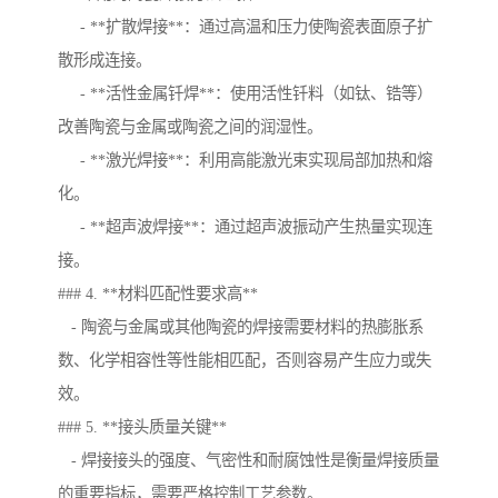
- **扩散焊接**：通过高温和压力使陶瓷表面原子扩
散形成连接。
- **活性金属钎焊**：使用活性钎料（如钛、锆等）
改善陶瓷与金属或陶瓷之间的润湿性。
- **激光焊接**：利用高能激光束实现局部加热和熔
化。
- **超声波焊接**：通过超声波振动产生热量实现连
接。
### 4. **材料匹配性要求高**
- 陶瓷与金属或其他陶瓷的焊接需要材料的热膨胀系
数、化学相容性等性能相匹配，否则容易产生应力或失
效。
### 5. **接头质量关键**
- 焊接接头的强度、气密性和耐腐蚀性是衡量焊接质量
的重要指标，需要严格控制工艺参数。