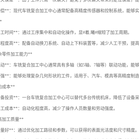
态补偿**：现代车铣复合加工中心通常配备高精度传感器和控制系统，能够
*
加工时间**：通过工序集中和自动化操作，显#着,曦#缩短了加工周期。
动化程度高**：配备自动换刀系统、自动上下料装置等，减少人工干预，提
*复杂零件加工能力**
轴联动**：车铣复合加工中心通常具有多轴（如5轴、7轴等）联动功能，
活性强**：能够处理复杂几何形状的工件，适用于、汽车、模具等高精度制
节约成本**
少设备投资**：一台车铣复合加工中心可以替代多台传统机床，降低了设备
低人工成本**：自动化程度高，减少了操作人员数量和劳动强度。
*提高加工质量**
面质量好**：通过优化加工路径和参数，可以获得的表面光洁度和尺寸精度