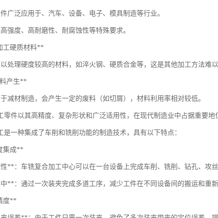
零件广泛应用于、汽车、设备、电子、模具制造等行业。
足高强度、高耐磨性、耐腐蚀性等特殊要求。
*可加工硬质材料**
可以处理硬度较高的材料，如淬火钢、硬质合金等，这是其他加工方法难
*废料产生**
属于减材制造，会产生一定的废料（如切屑），材料利用率相对较低。
工零件以其高精度、复杂形状和广泛适用性，在现代制造业中占据重要地
工是一种集成了车削和铣削功能的制造技术，具有以下特点：
高度集成**
功能性**：车铣复合加工中心可以在一台设备上完成车削、铣削、钻孔、攻
序集中**：通过一次装夹完成多道工序，减少工件在不同设备间的搬运和重
高精度**
少装夹误差**：由于工件只需一次装夹，避免了多次装夹带来的定位误差，