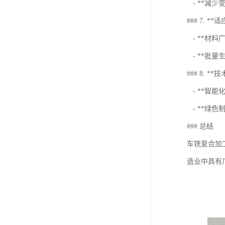
- **减
### 7. **
- **材
- **批
### 8. **技
- **智能
- **绿
### 总结
车铣复合加
造业中具有