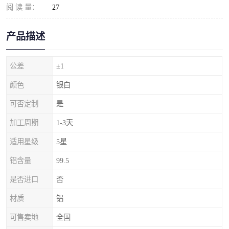
阅 读 量：
27
产品描述
公差
±1
颜色
银白
可否定制
是
加工周期
1-3天
适用星级
5星
铝含量
99.5
是否进口
否
材质
铝
可售卖地
全国