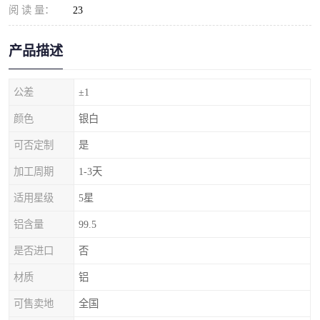
阅 读 量：
23
产品描述
公差
±1
颜色
银白
可否定制
是
加工周期
1-3天
适用星级
5星
铝含量
99.5
是否进口
否
材质
铝
可售卖地
全国