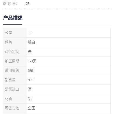
阅 读 量：
25
产品描述
公差
±1
颜色
银白
可否定制
是
加工周期
1-3天
适用星级
5星
铝含量
99.5
是否进口
否
材质
铝
可售卖地
全国