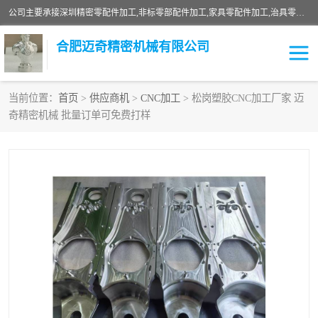
公司主要承接深圳精密零配件加工,非标零部配件加工,家具零配件加工,治具零配件加工,安徽精密零配件加工等各种各种精密机械加工，欢迎来来电咨询！
合肥迈奇精密机械有限公司
当前位置：
首页
>
供应商机
>
CNC加工
> 松岗塑胶CNC加工厂家 迈
奇精密机械 批量订单可免费打样
铣床加工
精密零配件加工
机器人零件加工
绝缘材料加工
家具零配件加工
数控精密机加工
零部件机加工
机床零件加工
CNC加工
数控机床加工
不锈钢加工