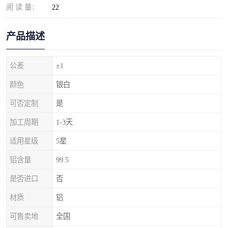
阅 读 量：
22
产品描述
公差
±1
颜色
银白
可否定制
是
加工周期
1-3天
适用星级
5星
铝含量
99.5
是否进口
否
材质
铝
可售卖地
全国