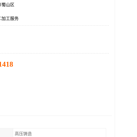
市蜀山区
C加工服务
1418
高压铸造