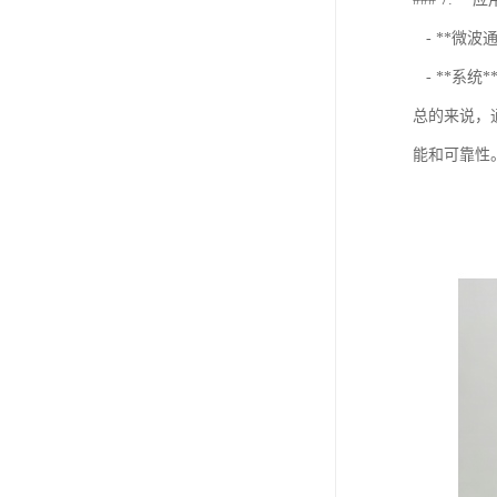
- **微
- **系
总的来说，
能和可靠性