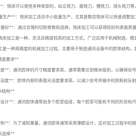
种类多**：铣床可以使用多种类型的，如立铣刀、面铣刀、槽铣刀、球头铣刀
适合批量生产**：铣床加工适合中小批量生产，尤其是数控铣床可以快速调整
*表面质量好**：通过合理的切削参数和选择，铣床加工可以获得较好的表面
铣床加工是一种、灵活且精度较高的加工方式，广泛应用于机械制造、模
工是一种高精度的机械加工过程，主要用于制造通讯设备中的腔体结构。
*高精度要求**
寸精度**：通讯腔体的尺寸精度要求高，通常需要达到微米级别，以确保信
面光洁度**：腔体内部的表面光洁度要求高，以减少信号传输中的损耗和反
复杂结构**
腔体设计**：通讯腔体通常由多个腔室组成，每个腔室可能有不同的形状和
壁结构**：为了减轻重量，通讯腔体通常采用薄壁设计，这对加工过程中的
材料选择**