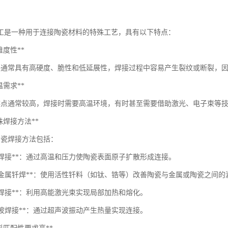
工是一种用于连接陶瓷材料的特殊工艺，具有以下特点：
高难度性**
料通常具有高硬度、脆性和低延展性，焊接过程中容易产生裂纹或断裂，
高温需求**
熔点通常较高，焊接时需要高温环境，有时甚至需要借助激光、电子束等
*特殊焊接方法**
陶瓷焊接方法包括：
散焊接**：通过高温和压力使陶瓷表面原子扩散形成连接。
性金属钎焊**：使用活性钎料（如钛、锆等）改善陶瓷与金属或陶瓷之间的
光焊接**：利用高能激光束实现局部加热和熔化。
声波焊接**：通过超声波振动产生热量实现连接。