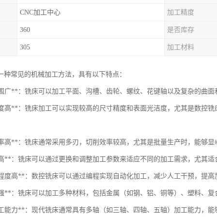
CNC加工中心
加工精度
360
是否库存
305
加工材料
一种常见的机械加工方法，具有以下特点：
加工范围广**：铣床可以加工平面、沟槽、齿轮、螺纹、花键轴以及复杂的曲
加工精度高**：铣床加工可以实现较高的尺寸精度和表面光洁度，尤其是数控
产效率高**：铣床通常采用多刃，切削效率较高，尤其是批量生产时，能够显
灵活性高**：铣床可以通过更换和调整加工参数来适应不同的加工需求，尤其
自动化程度高**：数控铣床可以通过编程实现自动化加工，减少人工干预，提
适应性强**：铣床可以加工多种材料，包括金属（如钢、铝、铜等）、塑料、
多轴加工能力**：现代铣床通常具有多轴（如三轴、四轴、五轴）加工能力，