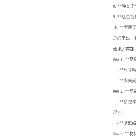
8. **
9. **
10. *
总的来说，
通讯腔体加
### 1. *
- **尺
- **表
### 2. **
- **多
尺寸。
- **薄
### 3. **