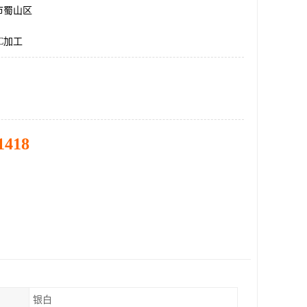
市蜀山区
C加工
1418
银白