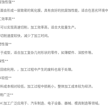
*耐腐蚀性强**
表面会形成一层致密的氧化膜，具有良好的抗腐蚀性能，适合在恶劣环境
*加工效率高**
机床可以实现高速切削，加工效率高，适合大批量生产。
的切削速度较快，减少了加工时间。
可塑性强**
易于成型，适合加工复杂几何形状的零件，如薄壁件、深腔件等。
环保性**
可回收利用，，加工过程中产生的废料也易于处理。
成本较低**
材料成本相对较低，加工过程中损耗小，整体加工成本较为经济。
*应用广泛**
CNC加工广泛应用于、汽车制造、电子设备、器械、模具制造等领域。