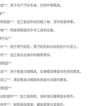
具制造**：用于生产汽车车身、内饰件等模具。
械**
入物和假肢**：加工复杂形状的植入物、牙科修复体等。
器械**：制造高精度的手术工具和设备。
能源行业**
轮叶片**：用于燃气轮机、蒸汽轮机和水轮机的叶片加工。
部件**：加工核反应堆中的精密零件。
模具制造**
杂模具**：用于制造注塑模具、压铸模具等复杂形状的模具。
精度加工**：满足模具对精度和表面光洁度的要求。
船舶制造**
用发动机部件**：加工船用机、涡轮增压器等复杂零件。
体结构件**：制造船体框架、螺旋桨等大型部件。