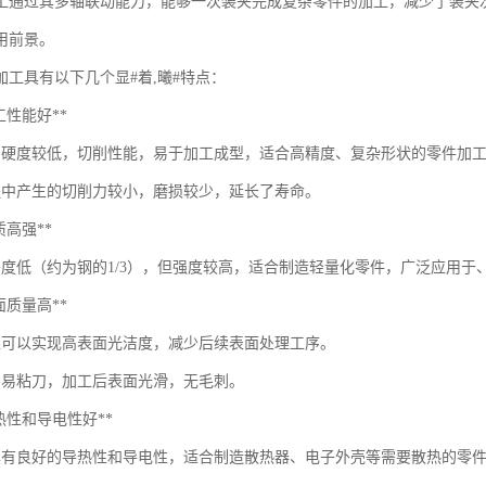
加工通过其多轴联动能力，能够一次装夹完成复杂零件的加工，减少了装夹
用前景。
加工具有以下几个显#着,曦#特点：
*加工性能好**
的硬度较低，切削性能，易于加工成型，适合高精度、复杂形状的零件加
程中产生的切削力较小，磨损较少，延长了寿命。
轻质高强**
密度低（约为钢的1/3），但强度较高，适合制造轻量化零件，广泛应用于
*表面质量高**
加工可以实现高表面光洁度，减少后续表面处理工序。
不易粘刀，加工后表面光滑，无毛刺。
*导热性和导电性好**
具有良好的导热性和导电性，适合制造散热器、电子外壳等需要散热的零