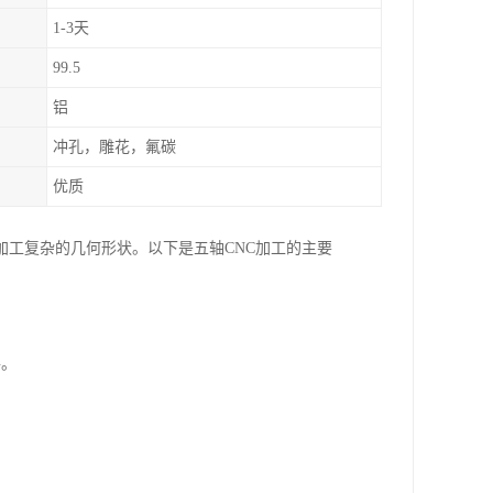
1-3天
99.5
铝
冲孔，雕花，氟碳
优质
加工复杂的几何形状。以下是五轴CNC加工的主要
件。