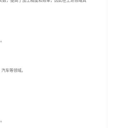
次数，提高了加工精度和效率，因此在上述领域具
工。
、汽车等领域。
件。