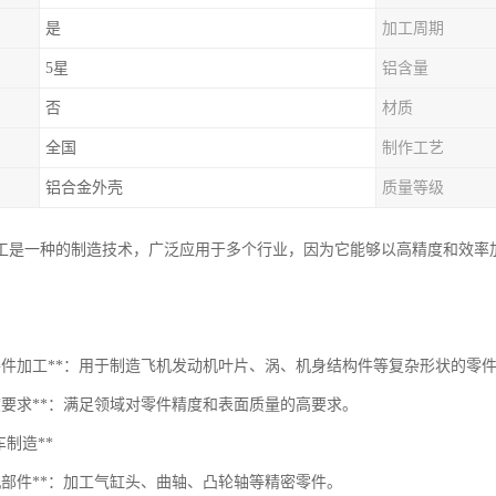
是
加工周期
5星
铝含量
否
材质
全国
制作工艺
铝合金外壳
质量等级
加工是一种的制造技术，广泛应用于多个行业，因为它能够以高精度和效率
杂零件加工**：用于制造飞机发动机叶片、涡、机身结构件等复杂形状的零
精度要求**：满足领域对零件精度和表面质量的高要求。
汽车制造**
动机部件**：加工气缸头、曲轴、凸轮轴等精密零件。