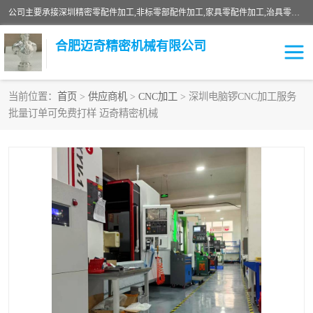
公司主要承接深圳精密零配件加工,非标零部配件加工,家具零配件加工,治具零配件加工,安徽精密零配件加工等各种各种精密机械加工，欢迎来来电咨询！
合肥迈奇精密机械有限公司
当前位置：
首页
>
供应商机
>
CNC加工
> 深圳电脑锣CNC加工服务
批量订单可免费打样 迈奇精密机械
铣床加工
精密零配件加工
机器人零件加工
绝缘材料加工
家具零配件加工
数控精密机加工
零部件机加工
机床零件加工
CNC加工
数控机床加工
不锈钢加工