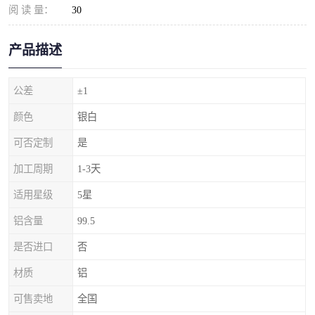
阅 读 量：
30
产品描述
公差
±1
颜色
银白
可否定制
是
加工周期
1-3天
适用星级
5星
铝含量
99.5
是否进口
否
材质
铝
可售卖地
全国