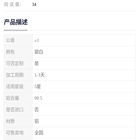
阅 读 量：
34
产品描述
公差
±1
颜色
银白
可否定制
是
加工周期
1-3天
适用星级
5星
铝含量
99.5
是否进口
否
材质
铝
可售卖地
全国