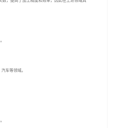
次数，提高了加工精度和效率，因此在上述领域具
工。
、汽车等领域。
件。