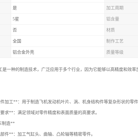
是
加工周期
5星
铝含量
否
材质
全国
制作工艺
铝合金外壳
质量等级
加工是一种的制造技术，广泛应用于多个行业，因为它能够以高精度和效率
杂零件加工**：用于制造飞机发动机叶片、涡、机身结构件等复杂形状的零
精度要求**：满足领域对零件精度和表面质量的高要求。
汽车制造**
动机部件**：加工气缸头、曲轴、凸轮轴等精密零件。