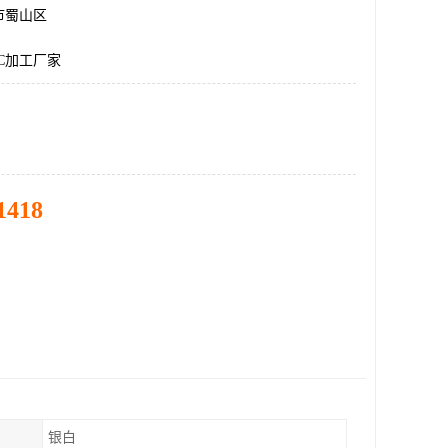
市蜀山区
C加工厂家
1418
银白