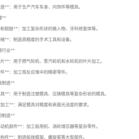
具制造**：用于生产汽车车身、内饰件等模具。
械**
入物和假肢**：加工复杂形状的植入物、牙科修复体等。
器械**：制造高精度的手术工具和设备。
能源行业**
轮叶片**：用于燃气轮机、蒸汽轮机和水轮机的叶片加工。
部件**：加工核反应堆中的精密零件。
模具制造**
杂模具**：用于制造注塑模具、压铸模具等复杂形状的模具。
精度加工**：满足模具对精度和表面光洁度的要求。
船舶制造**
用发动机部件**：加工船用机、涡轮增压器等复杂零件。
体结构件**：制造船体框架、螺旋桨等大型部件。