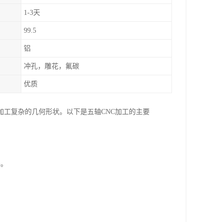
1-3天
99.5
铝
冲孔，雕花，氟碳
优质
加工复杂的几何形状。以下是五轴CNC加工的主要
件。