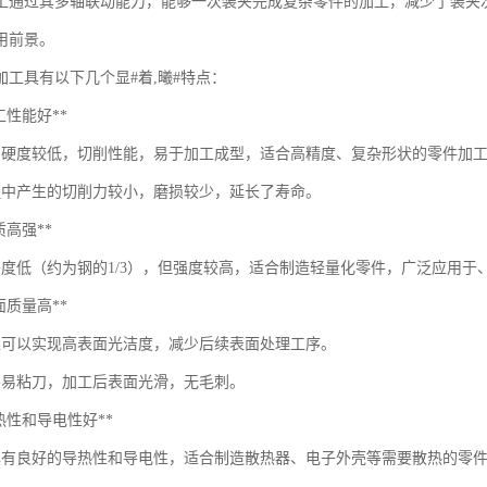
加工通过其多轴联动能力，能够一次装夹完成复杂零件的加工，减少了装夹
用前景。
加工具有以下几个显#着,曦#特点：
*加工性能好**
的硬度较低，切削性能，易于加工成型，适合高精度、复杂形状的零件加
程中产生的切削力较小，磨损较少，延长了寿命。
轻质高强**
密度低（约为钢的1/3），但强度较高，适合制造轻量化零件，广泛应用于
*表面质量高**
加工可以实现高表面光洁度，减少后续表面处理工序。
不易粘刀，加工后表面光滑，无毛刺。
*导热性和导电性好**
具有良好的导热性和导电性，适合制造散热器、电子外壳等需要散热的零