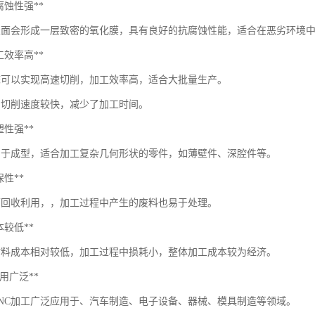
*耐腐蚀性强**
表面会形成一层致密的氧化膜，具有良好的抗腐蚀性能，适合在恶劣环境
*加工效率高**
机床可以实现高速切削，加工效率高，适合大批量生产。
的切削速度较快，减少了加工时间。
可塑性强**
易于成型，适合加工复杂几何形状的零件，如薄壁件、深腔件等。
环保性**
可回收利用，，加工过程中产生的废料也易于处理。
成本较低**
材料成本相对较低，加工过程中损耗小，整体加工成本较为经济。
*应用广泛**
CNC加工广泛应用于、汽车制造、电子设备、器械、模具制造等领域。