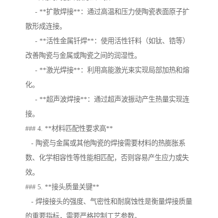
- **扩散焊接**：通过高温和压力使陶瓷表面原子扩
散形成连接。
- **活性金属钎焊**：使用活性钎料（如钛、锆等）
改善陶瓷与金属或陶瓷之间的润湿性。
- **激光焊接**：利用高能激光束实现局部加热和熔
化。
- **超声波焊接**：通过超声波振动产生热量实现连
接。
### 4. **材料匹配性要求高**
- 陶瓷与金属或其他陶瓷的焊接需要材料的热膨胀系
数、化学相容性等性能相匹配，否则容易产生应力或失
效。
### 5. **接头质量关键**
- 焊接接头的强度、气密性和耐腐蚀性是衡量焊接质量
的重要指标，需要严格控制工艺参数。