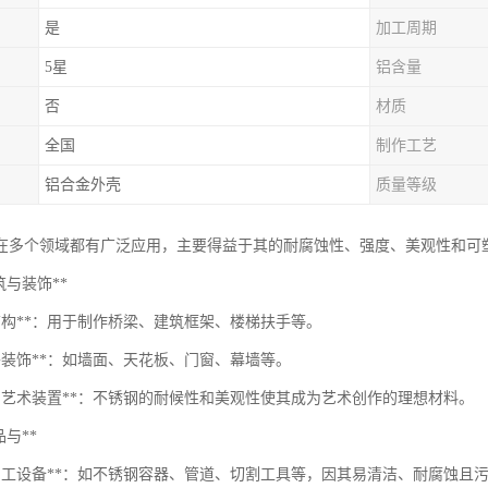
是
加工周期
5星
铝含量
否
材质
全国
制作工艺
铝合金外壳
质量等级
在多个领域都有广泛应用，主要得益于其的耐腐蚀性、强度、美观性和可
*建筑与装饰**
筑结构**：用于制作桥梁、建筑框架、楼梯扶手等。
内外装饰**：如墙面、天花板、门窗、幕墙等。
塑与艺术装置**：不锈钢的耐候性和美观性使其成为艺术创作的理想材料。
食品与**
品加工设备**：如不锈钢容器、管道、切割工具等，因其易清洁、耐腐蚀且