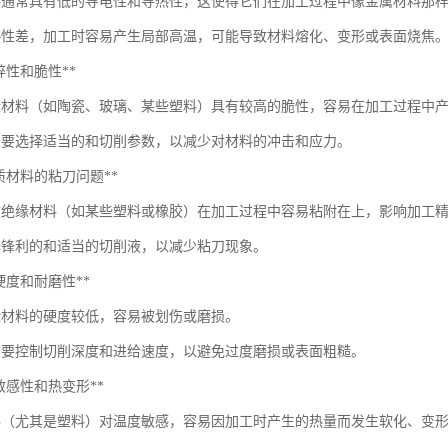
料通常具有低的导电性和导热性，这使得它们在加工过程中像金属材料那
热性差，加工时容易产生局部高温，可能导致材料熔化、变形或表面烧焦
*易碎性和脆性**
缘材料（如陶瓷、玻璃、某些塑料）具有较高的脆性，容易在加工过程中
需要选择适当的和切削参数，以减少对材料的冲击和应力。
**软质材料的粘刀问题**
质绝缘材料（如某些塑料或橡胶）在加工过程中容易粘附在上，影响加工
择锋利的和适当的切削液，以减少粘刀现象。
*低硬度和耐磨性**
缘材料的硬度较低，容易被划伤或磨损。
需要控制切削深度和进给速度，以避免过度磨损或表面粗糙。
*热敏感性和热变形**
料（尤其是塑料）对温度敏感，容易因加工时产生的热量而发生软化、变