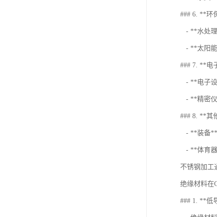
### 6. *
- **水处
- **太阳
### 7. *
- **电
- **精密
### 8. **
- **装备
- **体育
不锈钢加工
绝缘材料在
### 1. 