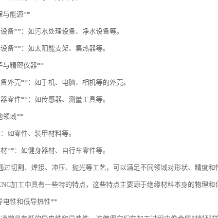
*环保与能源**
理设备**：如污水处理设备、净水设备等。
能设备**：如太阳能支架、集热器等。
*电子与精密仪器**
子设备外壳**：如手机、电脑、相机等的外壳。
仪器零件**：如传感器、测量工具等。
其他领域**
**：如零件、装甲材料等。
器材**：如健身器材、自行车零件等。
通过切割、焊接、冲压、抛光等工艺，可以满足不同领域对形状、精度和
CNC加工中具有一些特的特点，这些特点主要源于绝缘材料本身的物理和
**低导电性和低导热性**