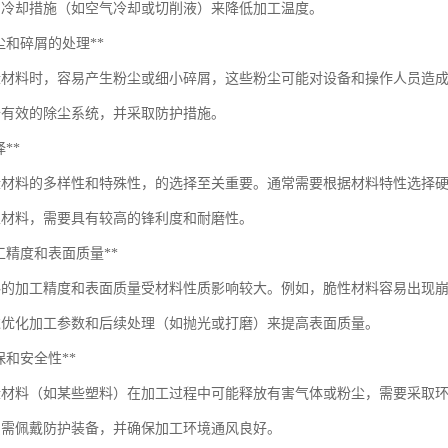
用冷却措施（如空气冷却或切削液）来降低加工温度。
*粉尘和碎屑的处理**
缘材料时，容易产生粉尘或细小碎屑，这些粉尘可能对设备和操作人员造
备有效的除尘系统，并采取防护措施。
择**
缘材料的多样性和特殊性，的选择至关重要。通常需要根据材料特性选择
性材料，需要具有较高的锋利度和耐磨性。
**加工精度和表面质量**
料的加工精度和表面质量受材料性质影响较大。例如，脆性材料容易出现
过优化加工参数和后续处理（如抛光或打磨）来提高表面质量。
*环保和安全性**
缘材料（如某些塑料）在加工过程中可能释放有害气体或粉尘，需要采取
员需佩戴防护装备，并确保加工环境通风良好。