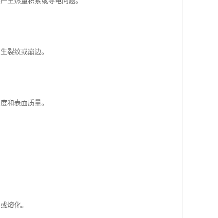
样产生热量积累或导电问题。
。
产生裂纹或崩边。
精度和表面质量。
形或熔化。