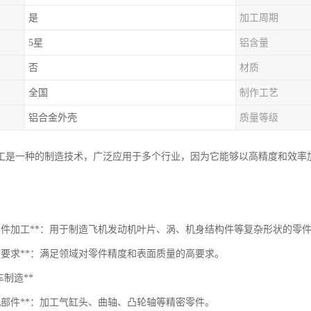
是
加工周期
5星
铝含量
否
材质
全国
制作工艺
铝合金外壳
质量等级
加工是一种的制造技术，广泛应用于多个行业，因为它能够以高精度和效率
杂零件加工**：用于制造飞机发动机叶片、涡、机身结构件等复杂形状的零
精度要求**：满足领域对零件精度和表面质量的高要求。
汽车制造**
动机部件**：加工气缸头、曲轴、凸轮轴等精密零件。