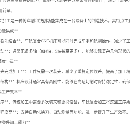
加工通过其多轴联动能力，能够一次装夹完成复杂零件的加工，减少了装夹
用前景。
NC加工是一种将车削和铣削功能集成在一台设备上的制造技术。其特点主
*多功能集成**
削与铣削结合**：车铣复合CNC机床可以同时完成车削和铣削操作，减少
轴联动**：通常配备多轴（如4轴、5轴甚至更多），能够实现复杂几何形状
*高精度与量**
次装夹完成加工**：工件只需一次装夹，减少了重复定位误差，提高了加工
刚性结构**：机床设计通常具有高刚性，能够在高速切削时保持稳定性，确
*提高生产效率**
少工序**：传统加工中需要多次装夹和更换设备，车铣复合加工将这些工序
动化程度高**：支持自动化换刀、自动测量等功能，进一步提升了生产效率
*复杂零件加工能力**