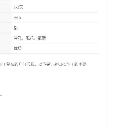
1-3天
99.5
铝
冲孔，雕花，氟碳
优质
加工复杂的几何形状。以下是五轴CNC加工的主要
件。