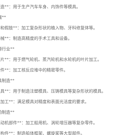
具制造**：用于生产汽车车身、内饰件等模具。
械**
入物和假肢**：加工复杂形状的植入物、牙科修复体等。
器械**：制造高精度的手术工具和设备。
能源行业**
轮叶片**：用于燃气轮机、蒸汽轮机和水轮机的叶片加工。
部件**：加工核反应堆中的精密零件。
模具制造**
杂模具**：用于制造注塑模具、压铸模具等复杂形状的模具。
精度加工**：满足模具对精度和表面光洁度的要求。
船舶制造**
用发动机部件**：加工船用机、涡轮增压器等复杂零件。
体结构件**：制造船体框架、螺旋桨等大型部件。