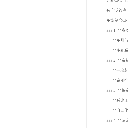
五轴CNC
有广泛的应
车铣复合C
### 1. *
- **车
- **多
### 2. *
- **一
- **高
### 3. *
- **减
- **自
### 4. *