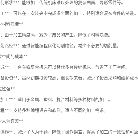
杂几何形状**：能够加工传统机床难以处理的复杂曲面、异形零件等。
面加工**：可以在一次装夹中完成多个面的加工，特别适合复杂零件的制造
*减少材料浪费**
工**：由于加工精度高，减少了废品的产生，降低了材料浪费。
化切削路径**：通过智能编程优化切削路径，减少不必要的切削量。
*节省空间与成本**
备集成**：一台车铣复合机床可以替代多台传统机床，节省了工厂空间。
低设备投资**：虽然初期投资较高，但长期来看，减少了设备采购和维护成
适应性强**
材料加工**：适用于金属、塑料、复合材料等多种材料的加工。
活编程**：支持多种编程语言和软件，适应不同的加工需求。
*减少人为误差**
动化操作**：减少了人为干预，降低了操作误差，提高了加工的一致性和可