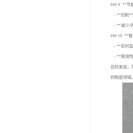
### 9. **
- **切
- **减
### 10. 
- **实
- **预
总的来说，
的制造领域