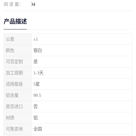
阅 读 量：
34
产品描述
公差
±1
颜色
银白
可否定制
是
加工周期
1-3天
适用星级
5星
铝含量
99.5
是否进口
否
材质
铝
可售卖地
全国