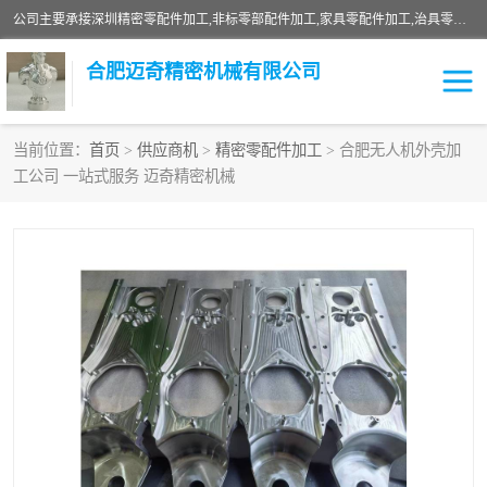
公司主要承接深圳精密零配件加工,非标零部配件加工,家具零配件加工,治具零配件加工,安徽精密零配件加工等各种各种精密机械加工，欢迎来来电咨询！
合肥迈奇精密机械有限公司
当前位置：
首页
>
供应商机
>
精密零配件加工
> 合肥无人机外壳加
工公司 一站式服务 迈奇精密机械
铣床加工
精密零配件加工
机器人零件加工
绝缘材料加工
家具零配件加工
数控精密机加工
零部件机加工
机床零件加工
CNC加工
数控机床加工
不锈钢加工