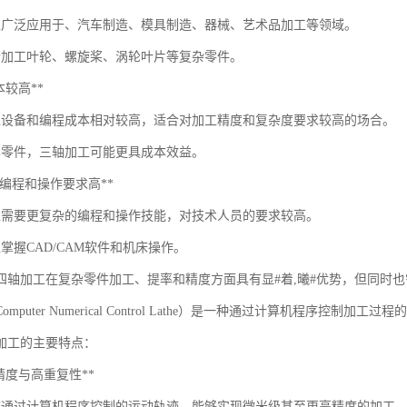
工广泛应用于、汽车制造、模具制造、器械、艺术品加工等领域。
合加工叶轮、螺旋桨、涡轮叶片等复杂零件。
成本较高**
工设备和编程成本相对较高，适合对加工精度和复杂度要求较高的场合。
单零件，三轴加工可能更具成本效益。
 **对编程和操作要求高**
工需要更复杂的编程和操作技能，对技术人员的要求较高。
掌握CAD/CAM软件和机床操作。
C四轴加工在复杂零件加工、提率和精度方面具有显#着,曦#优势，但同时
mputer Numerical Control Lathe）是一种通过计算机程序
加工的主要特点：
*高精度与高重复性**
床通过计算机程序控制的运动轨迹，能够实现微米级甚至更高精度的加工