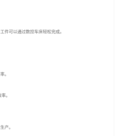
杂工件可以通过数控车床轻松完成。
提率。
效率。
量生产。