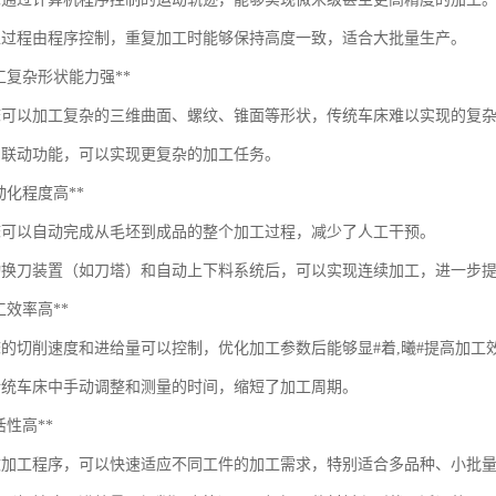
工过程由程序控制，重复加工时能够保持高度一致，适合大批量生产。
**加工复杂形状能力强**
床可以加工复杂的三维曲面、螺纹、锥面等形状，传统车床难以实现的复
轴联动功能，可以实现更复杂的加工任务。
*自动化程度高**
床可以自动完成从毛坯到成品的整个加工过程，减少了人工干预。
动换刀装置（如刀塔）和自动上下料系统后，可以实现连续加工，进一步
*加工效率高**
床的切削速度和进给量可以控制，优化加工参数后能够显#着,曦#提高加工
传统车床中手动调整和测量的时间，缩短了加工周期。
灵活性高**
改加工程序，可以快速适应不同工件的加工需求，特别适合多品种、小批