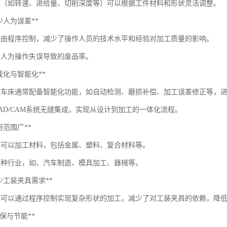
数（如转速、进给量、切削深度等）可以根据工件材料和形状灵活调整。
*减少人为误差**
程由程序控制，减少了操作人员的技术水平和经验对加工质量的影响。
因人为操作失误导致的废品率。
*集成化与智能化**
控车床通常配备智能化功能，如自动检测、磨损补偿、加工误差修正等，
CAD/CAM系统无缝集成，实现从设计到加工的一体化流程。
*适用范围广**
床可以加工材料，包括金属、塑料、复合材料等。
多种行业，如、汽车制造、模具加工、器械等。
*减少工装夹具需求**
床可以通过程序控制实现复杂形状的加工，减少了对工装夹具的依赖，降
**环保与节能**