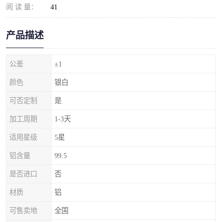
阅 读 量：
41
产品描述
公差
±1
颜色
银白
可否定制
是
加工周期
1-3天
适用星级
5星
铝含量
99.5
是否进口
否
材质
铝
可售卖地
全国