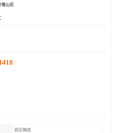
市蜀山区
工
1418
高压铸造