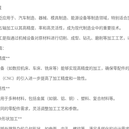
域
泛应用于、汽车制造、器械、模具制造、能源设备等制造领域，特别适合
C五轴加工以其高精度、率和高灵活性，成为现代制造业中的重要技术。
工是指通过机械设备对原材料进行切削、成型、钻孔、磨削等加工工艺，
面：
高精度**
设备（如数控机床、车床、铣床等）能够实现高精度的加工，确保零配件
术（CNC）的引入进一步提高了加工精度和一致性。
灵活性**
适用于多种材料，包括金属（如钢、铝、铜）、塑料、复合材料等。
不同的零配件需求，灵活调整加工工艺和参数。
*复杂形状加工**
能够处理复杂的几何形状，如曲面、内孔、螺纹等，满足多样化的设计需