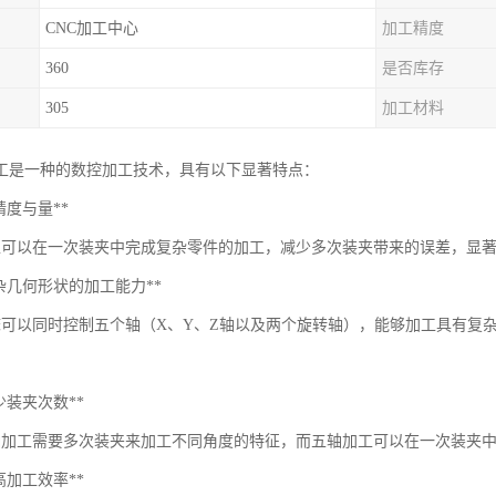
CNC加工中心
加工精度
360
是否库存
305
加工材料
加工是一种的数控加工技术，具有以下显著特点：
*高精度与量**
工可以在一次装夹中完成复杂零件的加工，减少多次装夹带来的误差，显
**复杂几何形状的加工能力**
床可以同时控制五个轴（X、Y、Z轴以及两个旋转轴），能够加工具有复
*减少装夹次数**
轴加工需要多次装夹来加工不同角度的特征，而五轴加工可以在一次装夹
*提高加工效率**