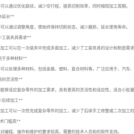
工可以通过优化路径，减少空行程，提高切削效率，同时缩短加工周期。
寿命延长**
工可以通过调整角度，使始终保持切削状态，减少磨损，延长使用寿命。
*减少工装夹具需求**
轴加工可以在一次装夹中完成多面加工，减少了工装夹具的设计和制造需
*适用于多种材料**
工可以处理多种材料，包括金属、塑料、复合材料等，广泛应用于、汽车
*更高的灵活性**
工能够适应复杂零件的加工需求，具有更高的灵活性和适应性，适合小批
*减少后续加工**
轴加工可以一次性完成复杂零件的加工，减少了后续手工修整或二次加工
**技术门槛高**
工对编程、操作和维护的要求较高，需要的技术人员和的软件支持。