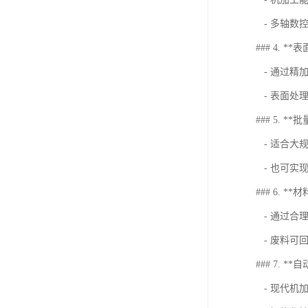
- 多轴数
### 4. *
- 通过精
- 表面处
### 5. 
- 适合大
- 也可实
### 6. *
- 通过合
- 废料可
### 7. *
- 现代机