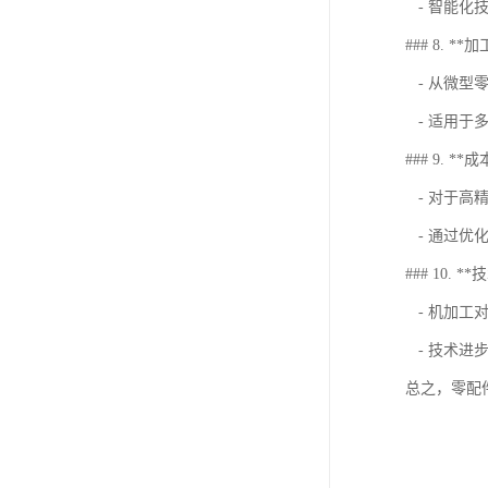
- 智能化
### 8. *
- 从微型
- 适用于
### 9. *
- 对于高
- 通过优
### 10. 
- 机加工
- 技术进
总之，零配