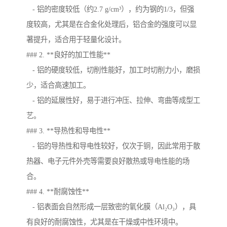
- 铝的密度较低（约2.7 g/cm³），约为钢的1/3，但强
度较高，尤其是在合金化处理后，铝合金的强度可以显
著提升，适合用于轻量化设计。
### 2. **良好的加工性能**
- 铝的硬度较低，切削性能好，加工时切削力小，磨损
少，适合高速加工。
- 铝的延展性好，易于进行冲压、拉伸、弯曲等成型工
艺。
### 3. **导热性和导电性**
- 铝的导热性和导电性较好，仅次于铜，因此常用于散
热器、电子元件外壳等需要良好散热或导电性能的场
合。
### 4. **耐腐蚀性**
- 铝表面会自然形成一层致密的氧化膜（Al₂O₃），具
有良好的耐腐蚀性，尤其是在干燥或中性环境中。