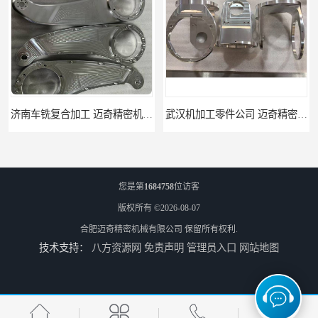
铣复合加工 迈奇精密机械 经验丰富
武汉机加工零件公司 迈奇精密机械 批量订单可免费打样
您是第
1684758
位访客
版权所有 ©2026-08-07
合肥迈奇精密机械有限公司
保留所有权利.
技术支持：
八方资源网
免责声明
管理员入口
网站地图
天津机床零件加工厂家 迈奇精密机械 一站式服务
北京零配件机加工 迈奇精密机械 经验丰富