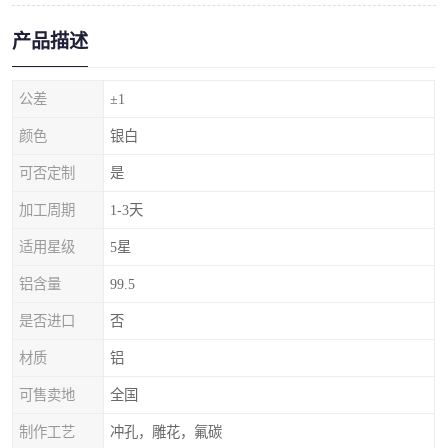
产品描述
公差
±1
颜色
银白
可否定制
是
加工周期
1-3天
适用星级
5星
铝含量
99.5
是否进口
否
材质
铝
可售卖地
全国
制作工艺
冲孔，雕花，氟碳