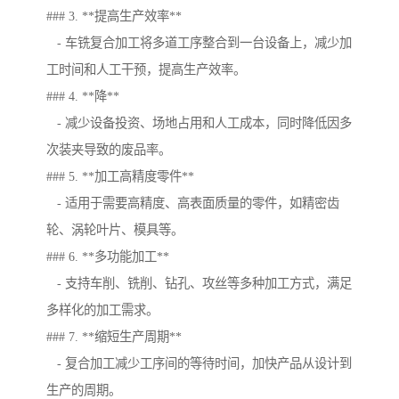
### 3. **提高生产效率**
- 车铣复合加工将多道工序整合到一台设备上，减少加
工时间和人工干预，提高生产效率。
### 4. **降**
- 减少设备投资、场地占用和人工成本，同时降低因多
次装夹导致的废品率。
### 5. **加工高精度零件**
- 适用于需要高精度、高表面质量的零件，如精密齿
轮、涡轮叶片、模具等。
### 6. **多功能加工**
- 支持车削、铣削、钻孔、攻丝等多种加工方式，满足
多样化的加工需求。
### 7. **缩短生产周期**
- 复合加工减少工序间的等待时间，加快产品从设计到
生产的周期。