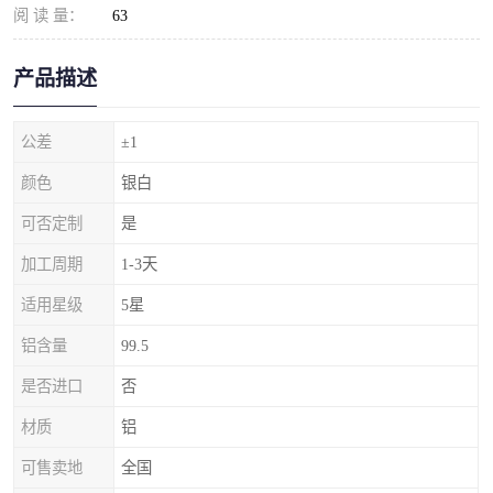
阅 读 量：
63
产品描述
公差
±1
颜色
银白
可否定制
是
加工周期
1-3天
适用星级
5星
铝含量
99.5
是否进口
否
材质
铝
可售卖地
全国