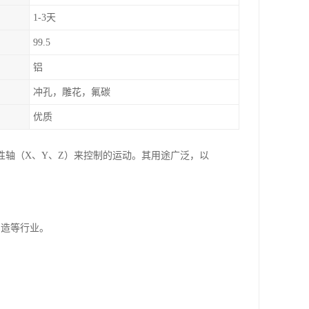
1-3天
99.5
铝
冲孔，雕花，氟碳
优质
性轴（X、Y、Z）来控制的运动。其用途广泛，以
制造等行业。