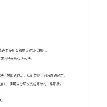
能需要使用四轴或五轴CNC机床。
它主要的特点和优势包括：
向上进行有限的移动，从而实现不同深度的加工。
曲面加工，但可以分层次完成简单的三维形状。
产。