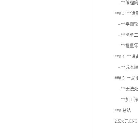
- **编
### 3. *
- **平面
- **简单
- **批量
### 4. *
- **成本
### 5. **
- **无法
- **加
### 总结
2.5次元