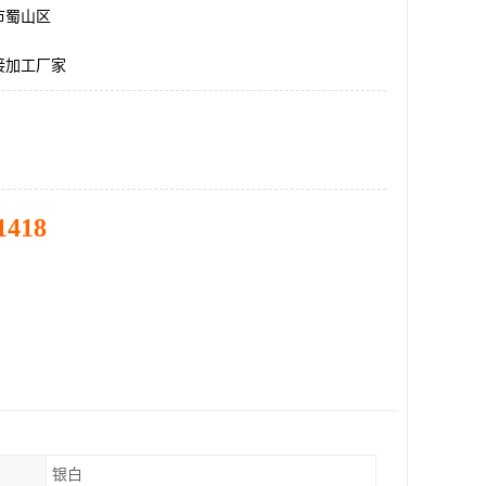
市蜀山区
接加工厂家
1418
银白