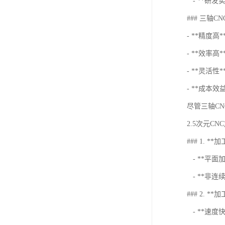
- **研发
### 三轴
- **精度
- **效率
- **灵活
- **成本
尽管三轴C
2.5次元C
### 1. *
- **平
- **非
### 2. *
- **速度