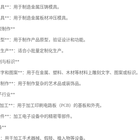
模具**：用于制造金属压铸模具。
模具**：用于制造金属板材冲压模具。
原型制作**
速原型**：用于制作产品原型，验证设计和功能。
量生产**：适合小批量定制化生产。
*雕刻与标识**
刻文字和图案**：用于在金属、塑料、木材等材料上雕刻文字、图案或标识
术品制作**：用于制作复杂的艺术品或装饰品。
电子行业**
B板加工**：用于加工印刷电路板（PCB）的基板和外壳。
零件**：加工电子设备中的精密零部件。
备**
械**：用于加工手术器械、假肢、植入物等设备。