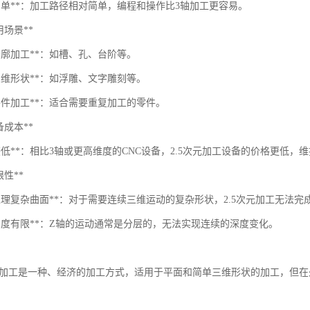
程简单**：加工路径相对简单，编程和操作比3轴加工更容易。
*适用场景**
轮廓加工**：如槽、孔、台阶等。
三维形状**：如浮雕、文字雕刻等。
零件加工**：适合需要重复加工的零件。
*设备成本**
较低**：相比3轴或更高维度的CNC设备，2.5次元加工设备的价格更低，
局限性**
处理复杂曲面**：对于需要连续三维运动的复杂形状，2.5次元加工无法完
工深度有限**：Z轴的运动通常是分层的，无法实现连续的深度变化。
CNC加工是一种、经济的加工方式，适用于平面和简单三维形状的加工，但