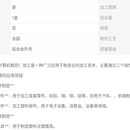
是
加工周期
5星
铝含量
否
材质
全国
制作工艺
铝合金外壳
质量等级
（计算机数控）加工是一种广泛应用于制造业的加工技术，主要通过三个线
要的应用领域：
零件制造**
属零件**：用于加工金属零件，如铝、钢、铜、钛等，应用于汽车、、机械
料零件**：加工塑料部件，用于电子设备、消费品、设备等领域。
模具制造**
模具**：用于制造塑料注塑模具。