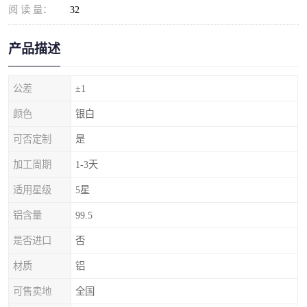
阅 读 量：
32
产品描述
公差
±1
颜色
银白
可否定制
是
加工周期
1-3天
适用星级
5星
铝含量
99.5
是否进口
否
材质
铝
可售卖地
全国