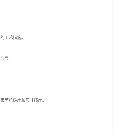
应的工艺措施。
和涂层。
制表面粗糙度和尺寸精度。