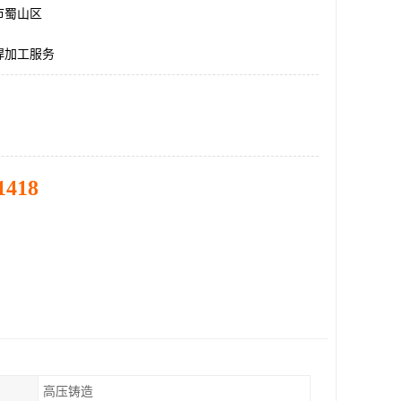
市蜀山区
焊加工服务
1418
高压铸造