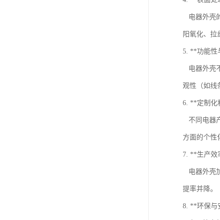
电器外壳的
阳氧化、拉
5. **功能
电器外壳不
观性（如线
6. **定制
不同电器产
方面的个性
7. **生产
电器外壳加
提率并降。
8. **环保