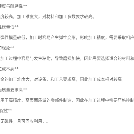
*高硬度与耐磨性**
硬度较高，加工难度大，对材料和加工参数要求较高。
*弹性模量低**
的弹性模量较低，加工时容易产生弹性变形，影响加工精度，需要采取相
粘刀现象**
在加工过程中容易与发生粘附，导致磨损加快，因此需要选择适合的材料
*加工成本高**
合金的加工难度大，对设备、和工艺要求高，因此加工成本相对较高。
*表面质量要求高**
常用于高精度、高表面质量的零部件制造，因此在加工过程中需要严格控
*环保性**
、无磁性，且可回收利用，。