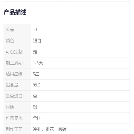
产品描述
公差
±1
颜色
银白
可否定制
是
加工周期
1-3天
适用星级
5星
铝含量
99.5
是否进口
否
材质
铝
可售卖地
全国
制作工艺
冲孔，雕花，氟碳