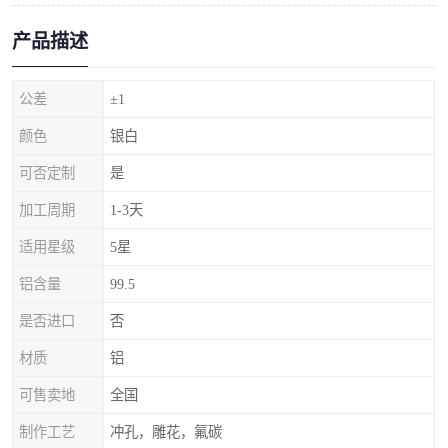
产品描述
公差
±1
颜色
银白
可否定制
是
加工周期
1-3天
适用星级
5星
铝含量
99.5
是否进口
否
材质
铝
可售卖地
全国
制作工艺
冲孔，雕花，氟碳