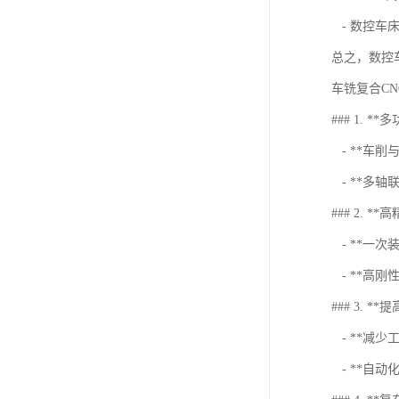
- 数控车
总之，数控
车铣复合C
### 1. *
- **车
- **多
### 2. *
- **一
- **高
### 3. *
- **减
- **自