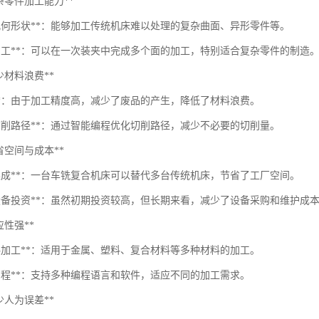
*复杂零件加工能力**
杂几何形状**：能够加工传统机床难以处理的复杂曲面、异形零件等。
面加工**：可以在一次装夹中完成多个面的加工，特别适合复杂零件的制造
*减少材料浪费**
工**：由于加工精度高，减少了废品的产生，降低了材料浪费。
化切削路径**：通过智能编程优化切削路径，减少不必要的切削量。
*节省空间与成本**
备集成**：一台车铣复合机床可以替代多台传统机床，节省了工厂空间。
低设备投资**：虽然初期投资较高，但长期来看，减少了设备采购和维护成
适应性强**
材料加工**：适用于金属、塑料、复合材料等多种材料的加工。
活编程**：支持多种编程语言和软件，适应不同的加工需求。
*减少人为误差**