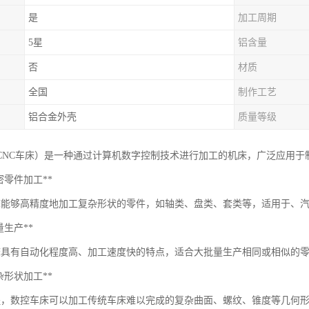
是
加工周期
5星
铝含量
否
材质
全国
制作工艺
铝合金外壳
质量等级
CNC车床）是一种通过计算机数字控制技术进行加工的机床，广泛应用于
*精密零件加工**
床能够高精度地加工复杂形状的零件，如轴类、盘类、套类等，适用于、
批量生产**
床具有自动化程度高、加工速度快的特点，适合大批量生产相同或相似的
*复杂形状加工**
程，数控车床可以加工传统车床难以完成的复杂曲面、螺纹、锥度等几何