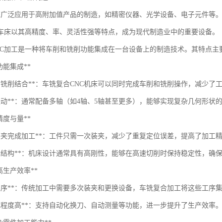
床广泛应用于高附加值产品的制造，如精密仪器、光学设备、电子元件等
车床以其高精度、率、灵活性强等特点，成为现代制造业中的重要设备。
NC加工是一种将车削和铣削功能集成在一台设备上的制造技术。其特点主
*多功能集成**
削与铣削结合**：车铣复合CNC机床可以同时完成车削和铣削操作，减少
轴联动**：通常配备多轴（如4轴、5轴甚至更多），能够实现复杂几何形状
*高精度与量**
次装夹完成加工**：工件只需一次装夹，减少了重复定位误差，提高了加工
刚性结构**：机床设计通常具有高刚性，能够在高速切削时保持稳定性，确
*提高生产效率**
少工序**：传统加工中需要多次装夹和更换设备，车铣复合加工将这些工序
动化程度高**：支持自动化换刀、自动测量等功能，进一步提升了生产效率