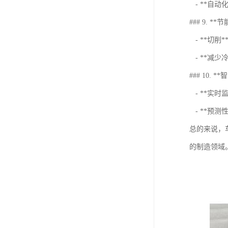
- **自
### 9. **
- **切
- **减
### 10. 
- **实
- **预
总的来说，
的制造领域