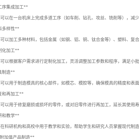
*多工序集成加工**
床可以在一台机床上完成多道工序（如车削、钻孔、攻丝、铣削等），减
*材料多样性**
床可以加工多种材料，包括金属（如钢、铝、铜、钛合金等）、塑料、复
*定制化加工**
床可以根据客户需求进行定制化加工，灵活调整加工参数和程序，满足小
模具制造**
床可以用于制造模具的核心部件，如模芯、模腔等，确保模具的精度和表
*修复和再加工**
床可以用于修复磨损或损坏的零件，或对旧零件进行再加工，延长其使用
*科研和教学**
床在科研机构和高校中用于教学和实验，帮助学生和研究人员掌握现代制
**高附加值产品制造**