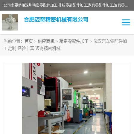
公司主要承接深圳精密零配件加工,非标零部配件加工,家具零配件加工,治具零配件加工,安徽精密零配件加工等各种各种精密机械加工，欢迎来来电咨询！
合肥迈奇精密机械有限公司
当前位置：
首页
>
供应商机
>
精密零配件加工
> 武汉汽车零配件加
工定制 经验丰富 迈奇精密机械
铣床加工
精密零配件加工
机器人零件加工
绝缘材料加工
家具零配件加工
数控精密机加工
零部件机加工
机床零件加工
CNC加工
数控机床加工
不锈钢加工