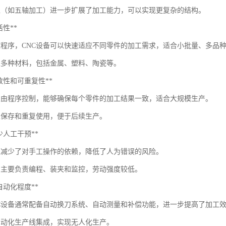
工（如五轴加工）进一步扩展了加工能力，可以实现更复杂的结构。
灵活性**
改程序，CNC设备可以快速适应不同零件的加工需求，适合小批量、多品
工多种材料，包括金属、塑料、陶瓷等。
*一致性和可重复性**
加工由程序控制，能够确保每个零件的加工结果一致，适合大规模生产。
以保存和重复使用，便于后续生产。
*减少人工干预**
加工减少了对手工操作的依赖，降低了人为错误的风险。
员主要负责编程、装夹和监控，劳动强度较低。
*高自动化程度**
NC设备通常配备自动换刀系统、自动测量和补偿功能，进一步提高了加工
自动化生产线集成，实现无人化生产。