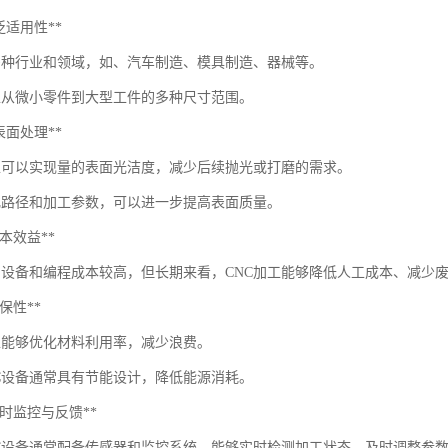
*广泛适用性**
多种行业和领域，如、汽车制造、模具制造、器械等。
工从微小零件到大型工件的多种尺寸范围。
*量表面处理**
加工可以实现量的表面光洁度，减少后续抛光或打磨的需求。
化路径和加工参数，可以进一步提高表面质量。
*成本效益**
期设备和编程成本较高，但长期来看，CNC加工能够降低人工成本、减少
*环保性**
加工能够优化材料利用率，减少浪费。
NC设备通常具有节能设计，降低能源消耗。
**实时监控与反馈**
NC设备通常配备传感器和监控系统，能够实时检测加工状态，及时调整参