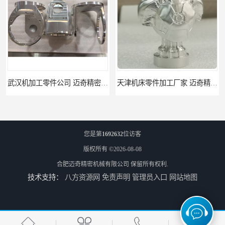
单可免费打样
天津机床零件加工厂家 迈奇精密机械 一站式服务
您是第
1692632
位访客
版权所有 ©2026-08-08
合肥迈奇精密机械有限公司
保留所有权利.
技术支持：
八方资源网
免责声明
管理员入口
网站地图
北京零配件机加工 迈奇精密机械 经验丰富
济南四轴零件加工服务 迈奇精密机械 批量订单可免费打样