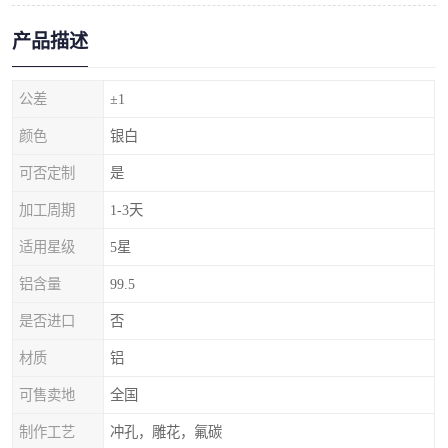
产品描述
公差
±1
颜色
银白
可否定制
是
加工周期
1-3天
适用星级
5星
铝含量
99.5
是否进口
否
材质
铝
可售卖地
全国
制作工艺
冲孔，雕花，氟碳