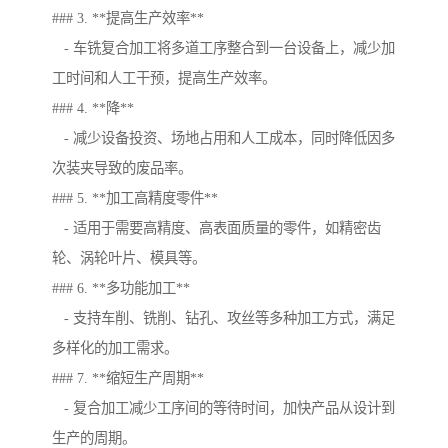
### 3. **提高生产效率**
- 车铣复合加工将多道工序整合到一台设备上，减少加
工时间和人工干预，提高生产效率。
### 4. **降**
- 减少设备投资、场地占用和人工成本，同时降低因多
次装夹导致的废品率。
### 5. **加工高精度零件**
- 适用于需要高精度、高表面质量的零件，如精密齿
轮、涡轮叶片、模具等。
### 6. **多功能加工**
- 支持车削、铣削、钻孔、攻丝等多种加工方式，满足
多样化的加工需求。
### 7. **缩短生产周期**
- 复合加工减少工序间的等待时间，加快产品从设计到
生产的周期。