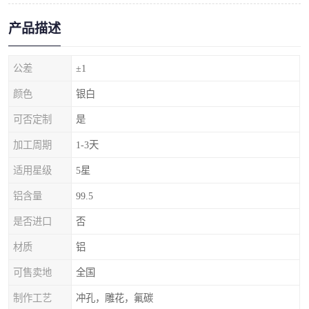
产品描述
公差
±1
颜色
银白
可否定制
是
加工周期
1-3天
适用星级
5星
铝含量
99.5
是否进口
否
材质
铝
可售卖地
全国
制作工艺
冲孔，雕花，氟碳