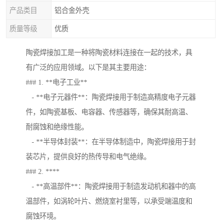
产品类目
铝合金外壳
质量等级
优质
陶瓷焊接加工是一种将陶瓷材料连接在一起的技术，具
有广泛的应用领域。以下是其主要用途：
### 1. **电子工业**
- **电子元器件**：陶瓷焊接用于制造高精度电子元器
件，如陶瓷基板、电容器、传感器等，确保其耐高温、
耐腐蚀和绝缘性能。
- **半导体封装**：在半导体制造中，陶瓷焊接用于封
装芯片，提供良好的热传导和电气绝缘。
### 2. ****
- **高温部件**：陶瓷焊接用于制造发动机和器中的高
温部件，如涡轮叶片、燃烧室衬里等，以承受端温度和
腐蚀环境。